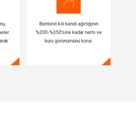
mu,
Bentonit kili kendi ağırlığının
meler
%200-%350’sine kadar nemi ve
arak
kuru görünümünü korur.