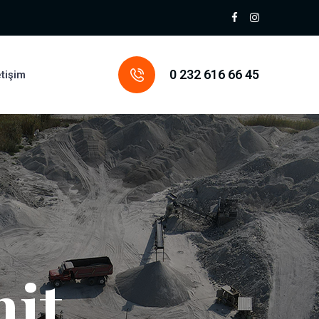
0 232 616 66 45
etişim
it