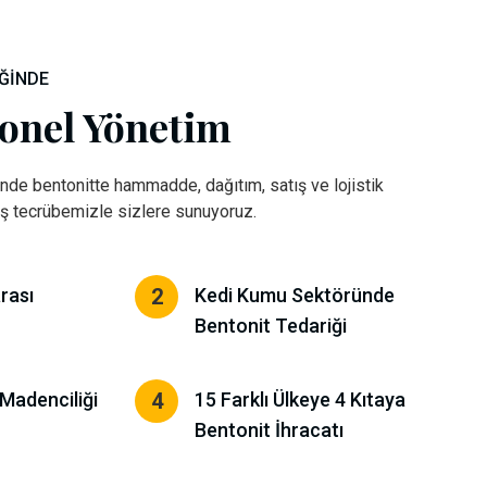
ĞINDE
onel Yönetim
nde bentonitte hammadde, dağıtım, satış ve lojistik
iş tecrübemizle sizlere sunuyoruz.
arası
2
Kedi Kumu Sektöründe
Bentonit Tedariği
 Madenciliği
4
15 Farklı Ülkeye 4 Kıtaya
Bentonit İhracatı