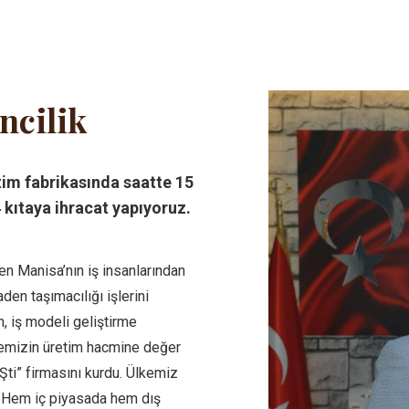
ncilik
etim fabrikasında saatte 15
 kıtaya ihracat yapıyoruz.
ren Manisa’nın iş insanlarından
den taşımacılığı işlerini
n, iş modeli geliştirme
lkemizin üretim hacmine değer
Şti” firmasını kurdu. Ülkemiz
r. Hem iç piyasada hem dış