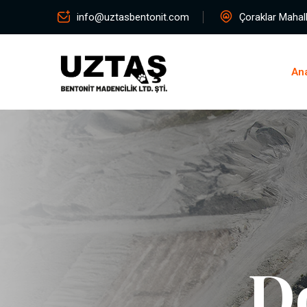
info@uztasbentonit.com
Çoraklar Mahall
An
D