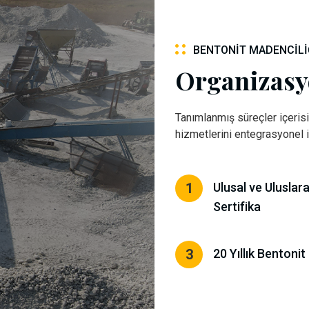
BENTONIT MADENCILI
Organizasy
Tanımlanmış süreçler içerisi
hizmetlerini entegrasyonel 
1
Ulusal ve Uluslar
Sertifika
3
20 Yıllık Bentonit