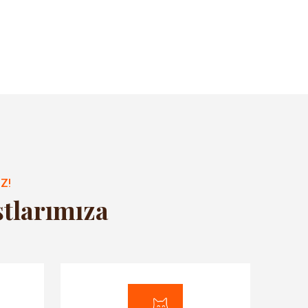
Z!
stlarımıza